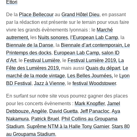
Ettori
De la
Place Bellecour
au
Grand Hôtel Dieu
, en passant
par la rédaction est présente sur le terrain pour vous faire
vivre les grands évènements lyonnais : le
Marché
autrement,
les
Nuits sonores
,
l’European Lab Camp
, la
Biennale de la Danse
, la
Biennale d’art contemporain,
Le
Printemps des docks
,
European Lab Camp,
salon ID
d’Art
, le
Festival Lumière
, le
Festival Lumière 2019,
La
Fête des Lumières 2019,
mais aussi
Quais du départ
,
Le
marché de la mode vintage
,
Les Belles Journées,
le
Lyon
BD Festival
,
Jazz à Vienne
, le
festival Woodstower
.
En surfant sur notre site vous pourrez gagner des places
pour les concerts évènements :
Mark Knopfler
,
Jamel
Debbouze,
Angèle
,
David Guetta
,
Jeff Panacloc
,
Aya
Nakamura
,
Patrick Bruel
,
Phil Collins au Groupama
Stadium
,
Suprême NTM à la Halle Tony Garnier
,
Stars 80
au Groupama Stadium
,