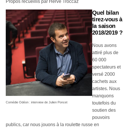
Propos recueillis par Hervé Troccaz
Quel bilan
tirez-vous à
la saison
2018/2019 ?
Nous avons
attiré plus de
60 000
spectateurs et
versé 2000
cachets aux
artistes. Nous
manquons
Comédie Odéon : interview de Julien Poncet
toutefois du
soutien des
pouvoirs
publics, car nous jouons à la roulette russe en