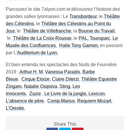
Parcourez le site 7alyon.com et découvrez l’histoire des
grandes salles lyonnaises : Le
Transbordeur
, le
Théâtre
des Célestins
, le
Théâtre des Célestins au Point du
Jour.
le
Théâtre de Villefranche.
la
Bourse du Travail
,
le
Théâtre de La Croix-Rousse
, le
PAL,
Touroparc
,
Le
Musée des Confluences
,
Halle Tony Garnier,
en passant
par L’
Auditorium de Lyon.
Et bien entendu les spectacles des Nuits de Fourvière
2019 :
Arthur H
,
M
,
Vanessa Paradis
,
Barbe
Bleue
,
Cirque Eloize
,
Claire Diterzi
,
Théâtre Equestre
Zingaro
,
Natalie Osipova
,
Sting
,
Les
Innocents
,
Zazie
,
Le Livre de la jungle,
Lexicon
,
L’absence de père
,
Comp.Marius
,
Requiem Mozart
,
L’Orestie
,
Share This