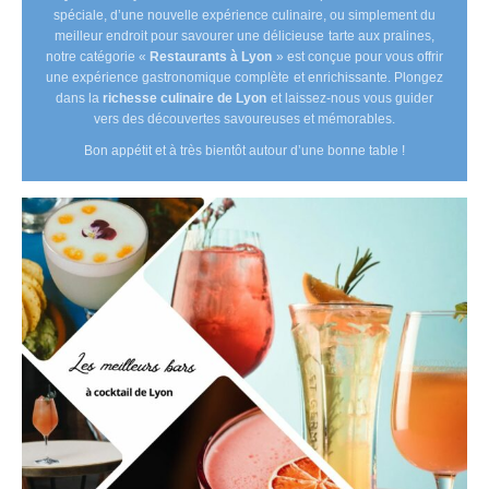
spéciale, d’une nouvelle expérience culinaire, ou simplement du
meilleur endroit pour savourer une délicieuse tarte aux pralines,
notre catégorie «
Restaurants à Lyon
» est conçue pour vous offrir
une expérience gastronomique complète et enrichissante. Plongez
dans la
richesse culinaire de Lyon
et laissez-nous vous guider
vers des découvertes savoureuses et mémorables.
Bon appétit et à très bientôt autour d’une bonne table !