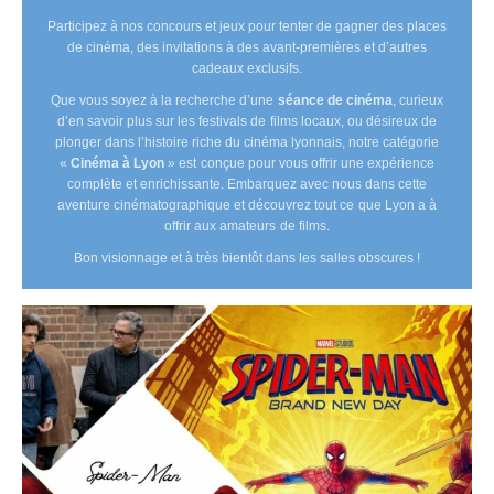
Participez à nos concours et jeux pour tenter de gagner des places
de cinéma, des invitations à des avant-premières et d’autres
cadeaux exclusifs.
Que vous soyez à la recherche d’une
séance de cinéma
, curieux
d’en savoir plus sur les festivals de films locaux, ou désireux de
plonger dans l’histoire riche du cinéma lyonnais, notre catégorie
«
Cinéma à Lyon
» est conçue pour vous offrir une expérience
complète et enrichissante. Embarquez avec nous dans cette
aventure cinématographique et découvrez tout ce que Lyon a à
offrir aux amateurs de films.
Bon visionnage et à très bientôt dans les salles obscures !