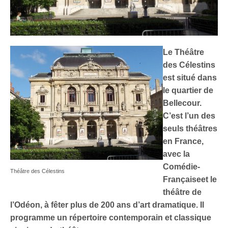
Le Théâtre
des Célestins
est situé dans
le quartier de
Bellecour
.
C’est l’un des
seuls théâtres
en France,
avec la
Comédie-
Théâtre des Célestins
Française
et le
théâtre de
l’Odéon
, à fêter plus de 200 ans d’
art dramatique
. Il
programme un répertoire contemporain et classique