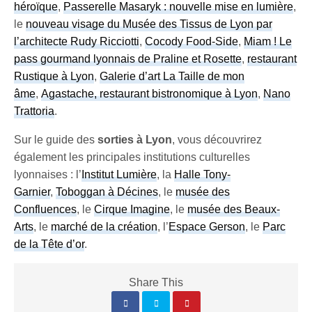
héroïque
,
Passerelle Masaryk : nouvelle mise en lumière
,
le
nouveau visage du Musée des Tissus de Lyon par
l’architecte Rudy Ricciotti
,
Cocody Food-Side
,
Miam ! Le
pass gourmand lyonnais de Praline et Rosette
,
restaurant
Rustique à Lyon
,
Galerie d’art La Taille de mon
âme
,
Agastache, restaurant bistronomique à Lyon
,
Nano
Trattoria
.
Sur le guide des
sorties à Lyon
, vous découvrirez
également les principales institutions culturelles
lyonnaises : l’
Institut Lumière
, la
Halle Tony-
Garnier
,
Toboggan à Décines
, le
musée des
Confluences
, le
Cirque Imagine
, le
musée des Beaux-
Arts
, le
marché de la création
, l’
Espace Gerson
, le
Parc
de la Tête d’or
.
Share This