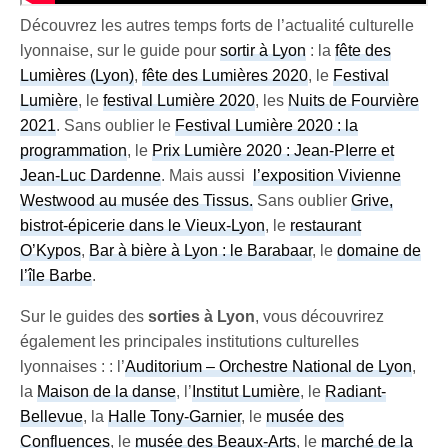
Découvrez les autres temps forts de l’actualité culturelle
lyonnaise, sur le guide pour
sortir à Lyon
: la
fête des
Lumières (Lyon)
,
fête des Lumières 2020
, le
Festival
Lumière
, le
festival Lumière 2020
, les
Nuits de Fourvière
2021
. Sans oublier le
Festival Lumière 2020 : la
programmation
, le
Prix Lumière 2020 : Jean-PIerre et
Jean-Luc Dardenne
. Mais aussi
l’exposition Vivienne
Westwood au musée des Tissus.
Sans oublier
Grive,
bistrot-épicerie dans le Vieux-Lyon
, le
restaurant
O’Kypos
,
Bar à bière à Lyon : le Barabaar
, le
domaine de
l’île Barbe
.
Sur le guides des
sorties à Lyon
, vous découvrirez
également les principales institutions culturelles
lyonnaises : : l’
Auditorium – Orchestre National de Lyon
,
la
Maison de la danse
, l’
Institut Lumière
, le
Radiant-
Bellevue
, la
Halle Tony-Garnier
, le
musée des
Confluences
, le
musée des Beaux-Arts
, le
marché de la