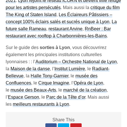
2021
.
Lyon rejoint le réseau ICORN et devient ville refuge
pour les artistes persécutés
. Mais aussi la
critique du film
The King of Staten Island
,
Les Éclaireurs Pâtissiers –
concept 100% éclairs salés et sucrés unique à Lyon
,
La
future salle Rameau
,
restaurant Arvine
,
RnBeer : Bar
restaurant avec rooftop à Charbonnières-les-Bains
.
Sur le guide des
sorties à Lyon
, vous découvrirez
également les principales institutions culturelles
lyonnaises : : l’
Auditorium – Orchestre National de Lyon
,
la
Maison de la danse
, l’
Institut Lumière
, le
Radiant-
Bellevue
, la
Halle Tony-Garnier
, le
musée des
Confluences
, le
Cirque Imagine
, l’
Opéra de Lyon
,
le
musée des Beaux-Arts
, le
marché de la création
,
l’
Espace Gerson
, le
Parc de la Tête d’or
. Mais aussi
les
meilleurs restaurants à Lyon
.
Share This