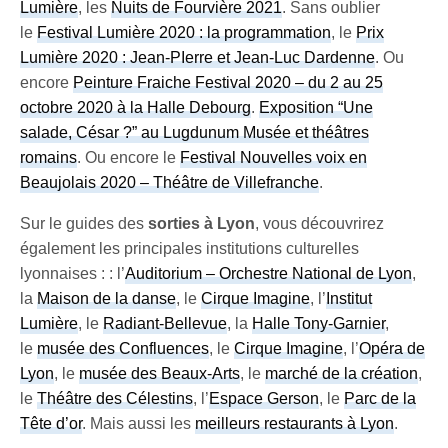
Lumière
, les
Nuits de Fourvière 2021
. Sans oublier
le
Festival Lumière 2020 : la programmation
, le
Prix
Lumière 2020 : Jean-PIerre et Jean-Luc Dardenne
. Ou
encore
Peinture Fraiche Festival 2020 – du 2 au 25
octobre 2020 à la Halle Debourg
.
Exposition “Une
salade, César ?” au Lugdunum Musée et théâtres
romains
. Ou encore le
Festival Nouvelles voix en
Beaujolais 2020 – Théâtre de Villefranche
.
Sur le guides des
sorties à Lyon
, vous découvrirez
également les principales institutions culturelles
lyonnaises : : l’
Auditorium – Orchestre National de Lyon
,
la
Maison de la danse
, le
Cirque Imagine
, l’
Institut
Lumière
, le
Radiant-Bellevue
, la
Halle Tony-Garnier
,
le
musée des Confluences
, le
Cirque Imagine
, l’
Opéra de
Lyon
, le
musée des Beaux-Arts
, le
marché de la création
,
le
Théâtre des Célestins
, l’
Espace Gerson
, le
Parc de la
Tête d’or
. Mais aussi les
meilleurs restaurants à Lyon
.