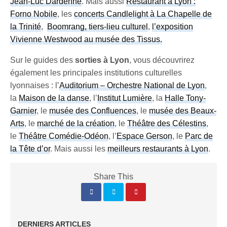
Jean-Luc Dardenne
. Mais aussi
Restaurant à Lyon :
Forno Nobile
, les
concerts Candlelight à La Chapelle de
la Trinité
,
Boomrang, tiers-lieu culturel
,
l’exposition
Vivienne Westwood au musée des Tissus.
Sur le guides des
sorties à Lyon
, vous découvrirez
également les principales institutions culturelles
lyonnaises : l’
Auditorium – Orchestre National de Lyon
,
la
Maison de la danse
, l’
Institut Lumière
, la
Halle Tony-
Garnier
, le
musée des Confluences
, le
musée des Beaux-
Arts
, le
marché de la création
, le
Théâtre des Célestins
,
le
Théâtre Comédie-Odéon
, l’
Espace Gerson
, le
Parc de
la Tête d’or
. Mais aussi les
meilleurs restaurants à Lyon
.
Share This
DERNIERS ARTICLES