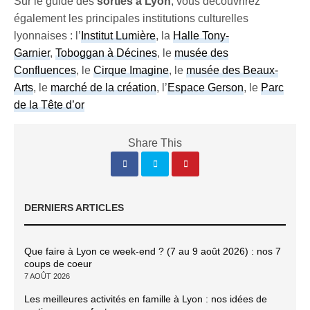
Sur le guide des
sorties à Lyon
, vous découvrirez
également les principales institutions culturelles
lyonnaises : l’
Institut Lumière
, la
Halle Tony-
Garnier
,
Toboggan à Décines
, le
musée des
Confluences
, le
Cirque Imagine
, le
musée des Beaux-
Arts
, le
marché de la création
, l’
Espace Gerson
, le
Parc
de la Tête d’or
Share This
DERNIERS ARTICLES
Que faire à Lyon ce week-end ? (7 au 9 août 2026) : nos 7
coups de coeur
7 AOÛT 2026
Les meilleures activités en famille à Lyon : nos idées de