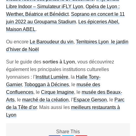
Libre Indoor – Simulateur iFLY Lyon
,
Opéra de Lyon :
Werther, Béatrice et Bénédict
.
Soprano en concert le 11
juin 2022 au Groupama Stadium
.
Les épiceries Abel,
Maison ABEL
.
Ou encore
Le Baroudeur du vin
,
Territoires Lyon le jardin
d’hiver de Noël
Sur le guide des
sorties à Lyon
, vous découvrirez
également les principales institutions culturelles
lyonnaises : l’
Institut Lumière
, la
Halle Tony-
Garnier
,
Toboggan à Décines
, le
musée des
Confluences
, le
Cirque Imagine
, le
musée des Beaux-
Arts
, le
marché de la création
, l’
Espace Gerson
, le
Parc
de la Tête d’or
. Mais aussi les
meilleurs restaurants à
Lyon
Share This