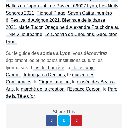
Halles du Japon – 4, rue Pasteur 69007 Lyon
,
Les Nuits
Sonores 2021
,
Pignouf Plage
,
Savon Gaiiart numéro
6
,
Festival d’Avignon 2021
,
Biennale de la danse
2021
,
Marie Tudor
,
Oneguine d’Alexandre Pouchkine au
TNP Villeurbanne
,
Le Chemin de Choulans
,
Gueuleton
Lyon.
Sur le guide des
sorties à Lyon
, vous découvrirez
également les principales institutions culturelles
lyonnaises : l’
Institut Lumière
, la
Halle Tony-
Garnier
,
Toboggan à Décines
, le
musée des
Confluences
, le
Cirque Imagine
, le
musée des Beaux-
Arts
, le
marché de la création
, l’
Espace Gerson
, le
Parc
de la Tête d’or
Share This