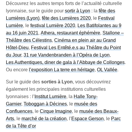
Découvrez les autres temps forts de l’actualité culturelle
lyonnaise, sur le guide pour
sortir à Lyon
: la
fête des
Lumières (Lyon)
,
fête des Lumières 2020
, le
Festival
Lumière
, le
festival Lumière 2020
,
Les Batifolantes au 9
au 16 juin 2021
,
Athera, restaurant éphémère
,
Stallone –
Théâtre des Célestins
,
Cinéma en plein air au Grand
Hôtel-Dieu
,
Festival Les Entêté.e.s au Théâtre du Point
du Jour
,
31 rue Vandenbranden à l’Opéra de Lyon
,
Les Authentiques, diner de gala à l’Abbaye de Collonges
.
Ou encore
l’exposition La terre en héritage
,
OL Vallée
.
Sur le guide des
sorties à Lyon
, vous découvrirez
également les principales institutions culturelles
lyonnaises : l’
Institut Lumière
, la
Halle Tony-
Garnier
,
Toboggan à Décines
, le
musée des
Confluences
, le
Cirque Imagine
, le
musée des Beaux-
Arts
, le
marché de la création
, l’
Espace Gerson
, le
Parc
de la Tête d’or