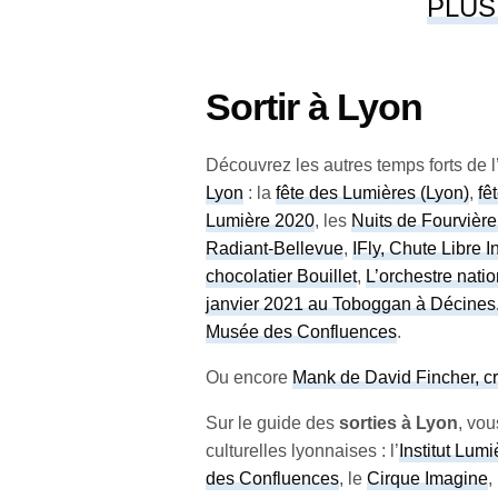
PLUS
Sortir à Lyon
Découvrez les autres temps forts de l’
Lyon
: la
fête des Lumières (Lyon)
,
fê
Lumière 2020
, les
Nuits de Fourvièr
Radiant-Bellevue
,
IFly, Chute Libre 
chocolatier Bouillet
,
L’orchestre nati
janvier 2021 au Toboggan à Décines
Musée des Confluences
.
Ou encore
Mank de David Fincher, cri
Sur le guide des
sorties à Lyon
, vou
culturelles lyonnaises : l’
Institut Lumi
des Confluences
, le
Cirque Imagine
,