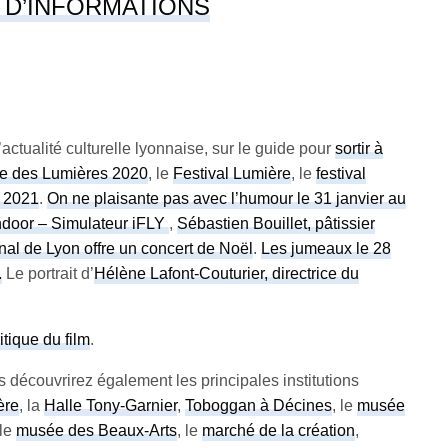
 D’INFORMATIONS
actualité culturelle lyonnaise, sur le guide pour
sortir à
te des Lumières 2020
, le
Festival Lumière
, le
festival
e 2021
.
On ne plaisante pas avec l’humour le 31 janvier au
Indoor – Simulateur iFLY
,
Sébastien Bouillet, pâtissier
onal de Lyon offre un concert de Noël
.
Les jumeaux le 28
.
Le portrait d’
Hélène Lafont-Couturier, directrice du
tique du film
.
s découvrirez également les principales institutions
ère
, la
Halle Tony-Garnier
,
Toboggan à Décines
, le
musée
 le
musée des Beaux-Arts
, le
marché de la création
,