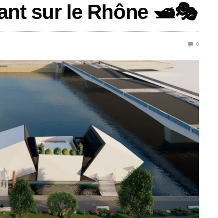
ttant sur le Rhône 🛥️🎭
0