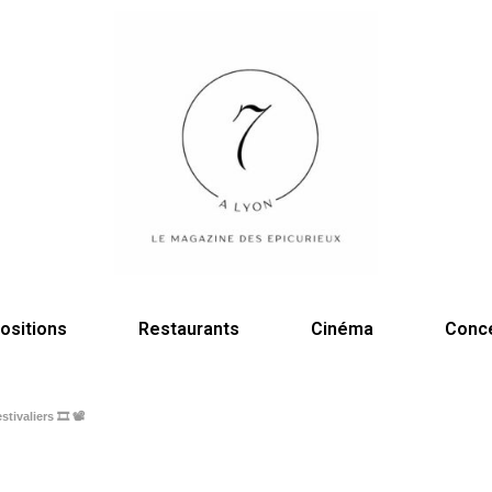
ositions
Restaurants
Cinéma
Conc
ivaliers 🎞️ 📽️