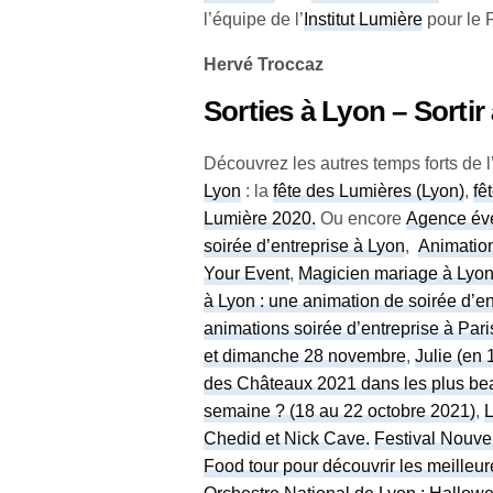
l’équipe de l’
Institut Lumière
pour le 
Hervé Troccaz
Sorties à Lyon – Sortir
Découvrez les autres temps forts de l’
Lyon
: la
fête des Lumières (Lyon)
,
fê
Lumière 2020
.
Ou encore
Agence évé
soirée d’entreprise à Lyon
,
Animation
Your Event
,
Magicien mariage à Lyon 
à Lyon : une animation de soirée d’e
animations soirée d’entreprise à Pari
et dimanche 28 novembre
,
Julie (en 
des Châteaux 2021 dans les plus bea
semaine ? (18 au 22 octobre 2021)
,
L
Chedid et Nick Cave.
Festival Nouve
Food tour pour découvrir les meilleur