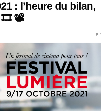
21 : l’heure du bilan,
️ 📽️
0