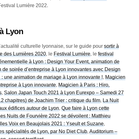
Festival Lumière 2022.
 à Lyon
actualité culturelle lyonnaise, sur le guide pour
sortir à
te des Lumières 2020
, le
Festival Lumière
, le
festival
nementielle à Lyon : Design Your Event, animation de
 de soirée d’entreprise à Lyon innovantes avec Design
: une animation de mariage à Lyon innovante !
,
Magicien
ntreprise à Lyon innovante
,
Magicien à Paris : Hiro,
s
,
Salon Japan Touch 2021 à Lyon Eurexpo – Samedi 27
12 chapitres) de Joachim Trier : critique du film
,
La Nuit
ux édifices autour de Lyon
,
Que faire à Lyon cette
es Nuits de Fourvière 2022 se dévoilent : Matthieu
lles Voix en Beaujolais 2021 : Yseult et Suzane
,
es spécialités de Lyon, par No Diet Club
,
Auditorium –