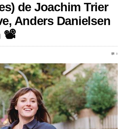
res) de Joachim Trier
ve, Anders Danielsen
 📽️
0