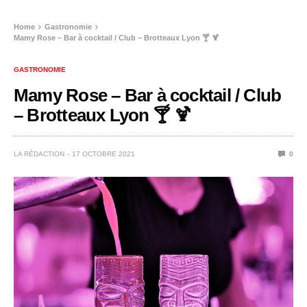
Home
Gastronomie
Mamy Rose – Bar à cocktail / Club – Brotteaux Lyon 🍸 🍹
GASTRONOMIE
Mamy Rose – Bar à cocktail / Club
– Brotteaux Lyon 🍸 🍹
LA RÉDACTION
17 OCTOBRE 2021
0