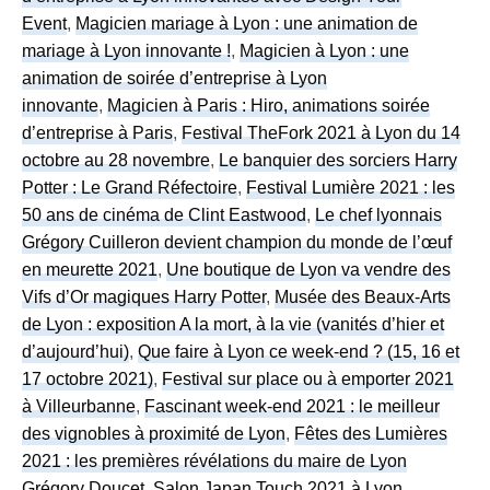
Event
,
Magicien mariage à Lyon : une animation de
mariage à Lyon innovante !
,
Magicien à Lyon : une
animation de soirée d’entreprise à Lyon
innovante
,
Magicien à Paris : Hiro, animations soirée
d’entreprise à Paris
,
Festival TheFork 2021 à Lyon du 14
octobre au 28 novembre
,
Le banquier des sorciers Harry
Potter : Le Grand Réfectoire
,
Festival Lumière 2021 : les
50 ans de cinéma de Clint Eastwood
,
Le chef lyonnais
Grégory Cuilleron devient champion du monde de l’œuf
en meurette 2021
,
Une boutique de Lyon va vendre des
Vifs d’Or magiques Harry Potter
,
Musée des Beaux-Arts
de Lyon : exposition A la mort, à la vie (vanités d’hier et
d’aujourd’hui)
,
Que faire à Lyon ce week-end ? (15, 16 et
17 octobre 2021)
,
Festival sur place ou à emporter 2021
à Villeurbanne
,
Fascinant week-end 2021 : le meilleur
des vignobles à proximité de Lyon
,
Fêtes des Lumières
2021 : les premières révélations du maire de Lyon
Grégory Doucet
,
Salon Japan Touch 2021 à Lyon