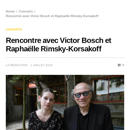
Home
Concerts
Rencontre avec Victor Bosch et Raphaëlle Rimsky-Korsakoff
CONCERTS
Rencontre avec Victor Bosch et
Raphaëlle Rimsky-Korsakoff
LA RÉDACTION
1 JUILLET 2018
0