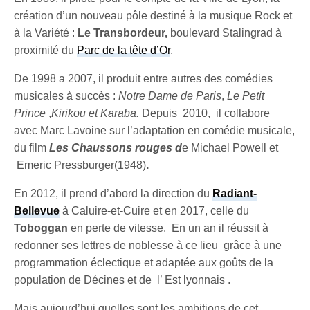
création d’un nouveau pôle destiné à la musique Rock et
à la Variété :
Le Transbordeur,
boulevard Stalingrad à
proximité du
Parc de la tête d’Or
.
De 1998 a 2007, il produit entre autres des comédies
musicales à succès :
Notre Dame de Paris
,
Le Petit
Prince
,
Kirikou et Karaba.
Depuis 2010, il collabore
avec Marc Lavoine sur l’adaptation en comédie musicale,
du film
Les Chaussons rouges d
e Michael Powell et
Emeric Pressburger(1948)
.
En 2012, il prend d’abord la direction du
Radiant-
Bellevue
à Caluire-et-Cuire et en 2017, celle du
Toboggan
en perte de vitesse. En un an il réussit à
redonner ses lettres de noblesse à ce lieu grâce à une
programmation éclectique et adaptée aux goûts de la
population de Décines et de l’ Est lyonnais .
Mais aujourd’hui quelles sont les ambitions de cet