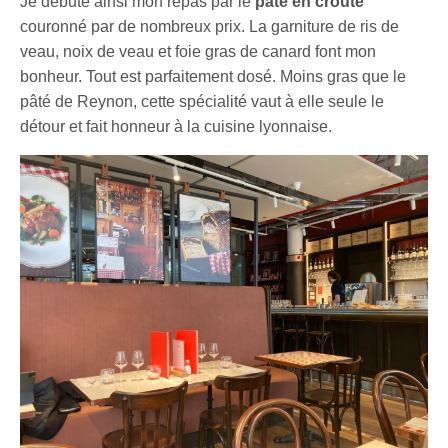
Je débute ainsi mon repas par le
pâté en croûte
couronné par de nombreux prix. La garniture de ris de
veau, noix de veau et foie gras de canard font mon
bonheur. Tout est parfaitement dosé. Moins gras que le
pâté de Reynon, cette spécialité vaut à elle seule le
détour et fait honneur à la cuisine lyonnaise.