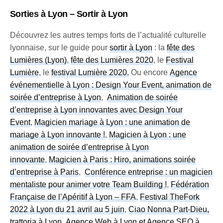
Sorties à Lyon – Sortir à Lyon
Découvrez les autres temps forts de l’actualité culturelle
lyonnaise, sur le guide pour
sortir à Lyon
: la
fête des
Lumières (Lyon)
,
fête des Lumières 2020
, le
Festival
Lumière
, le
festival Lumière 2020
.
Ou encore
Agence
événementielle à Lyon : Design Your Event, animation de
soirée d’entreprise à Lyon
,
Animation de soirée
d’entreprise à Lyon innovantes avec Design Your
Event
,
Magicien mariage à Lyon : une animation de
mariage à Lyon innovante !
,
Magicien à Lyon : une
animation de soirée d’entreprise à Lyon
innovante
,
Magicien à Paris : Hiro, animations soirée
d’entreprise à Paris
,
Conférence entreprise : un magicien
mentaliste pour animer votre Team Building !
,
Fédération
Française de l’Apéritif à Lyon – FFA
,
Festival TheFork
2022 à Lyon du 21 avril au 5 juin
,
Ciao Nonna Part-Dieu,
trattoria à Lyon
,
Agence Web à Lyon et Agence SEO à