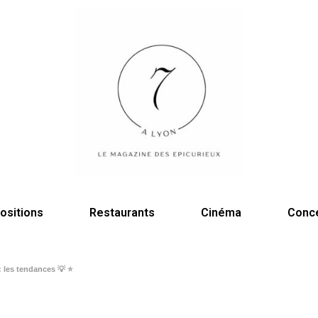
ositions
Restaurants
Cinéma
Conc
 les tendances 💡 ⭐️