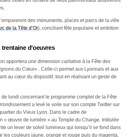
euses mises en lumière de lieux patrimoniaux assureront
es.
s’empareront des monuments, places et parcs de la ville
rc de la Tête d’Or
), conciliant fête populaire et ambition
 trentaine d’oeuvres
n apportera une dimension caritative à la Fête des
ignons du Cœur
« . Celle-ci permet aux Lyonnais et aux
tant au cœur du dispositif, tout en réalisant un geste de
e de lundi concernant le programme complet de la Fête
rrondissement a levé le voile sur son compte Twitter sur
uartier du Vieux Lyon. Dans le cadre de
on « œuvre de lumière » au Temple du Change. Intitulée
nte un lever de soleil lumineux qui lorsqu’il se fond dans
re les couleurs jaune, orange et rouge puis du magenta.