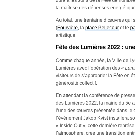
durant les soirs de la Fête de nombr
la maîtrise des dépenses énergétiqu
Au total, une trentaine d’œuvres qui 
(
Fourvière
, la
place Bellecour
et le
pa
artistique.
Fête des Lumières 2022 : une
Comme chaque année, la Ville de Lyo
Lumières avec l’opération des «
Lum
visiteurs de s’approprier la Fête en é
générosité collectif.
En attendant la conférence de press
des Lumières 2022, la mairie du 5e a
l’une des œuvres présentée dans le q
l’événement Jakob Kvist installera s
« Inside Out », cette dernière représe
l’atmosphère, crée une transition ent