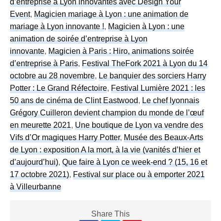
d’entreprise à Lyon innovantes avec Design Your
Event
,
Magicien mariage à Lyon : une animation de
mariage à Lyon innovante !
,
Magicien à Lyon : une
animation de soirée d’entreprise à Lyon
innovante
,
Magicien à Paris : Hiro, animations soirée
d’entreprise à Paris
,
Festival TheFork 2021 à Lyon du 14
octobre au 28 novembre
,
Le banquier des sorciers Harry
Potter : Le Grand Réfectoire
,
Festival Lumière 2021 : les
50 ans de cinéma de Clint Eastwood
,
Le chef lyonnais
Grégory Cuilleron devient champion du monde de l’œuf
en meurette 2021
,
Une boutique de Lyon va vendre des
Vifs d’Or magiques Harry Potter
,
Musée des Beaux-Arts
de Lyon : exposition A la mort, à la vie (vanités d’hier et
d’aujourd’hui)
,
Que faire à Lyon ce week-end ? (15, 16 et
17 octobre 2021)
,
Festival sur place ou à emporter 2021
à Villeurbanne
Share This