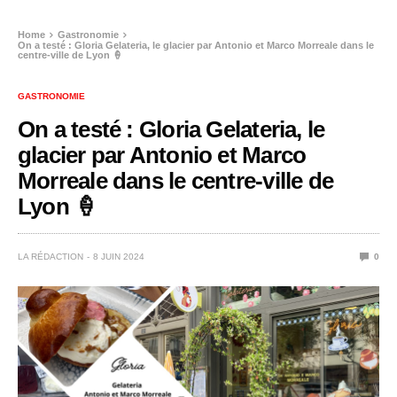
Home
Gastronomie
On a testé : Gloria Gelateria, le glacier par Antonio et Marco Morreale dans le
centre-ville de Lyon 🍦
GASTRONOMIE
On a testé : Gloria Gelateria, le
glacier par Antonio et Marco
Morreale dans le centre-ville de
Lyon 🍦
LA RÉDACTION
8 JUIN 2024
0