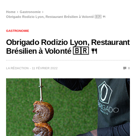
Home
Gastronomie
Obrigado Rodizio Lyon, Restaurant Brésilien à Volonté 🇧🇷 🍴
GASTRONOMIE
Obrigado Rodizio Lyon, Restaurant
Brésilien à Volonté 🇧🇷 🍴
LA RÉDACTION
11 FÉVRIER 2022
0