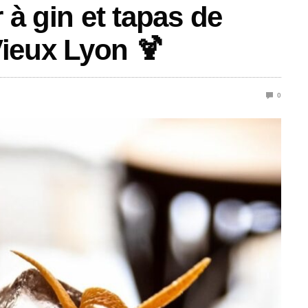
 à gin et tapas de
 Vieux Lyon 🍹
0