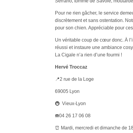
Serrano, tomme de Savoie, moutarde a
Pour ne rien gâcher, le service demeur
discrètement et sans ostentation. No
pour son chien. Appréciable pour ces 
Un véritable coup de cœur donc. À l’
réussi et instaure une ambiance cosy
La Cigale n’a rien d’une fourmi !
Hervé Troccaz
📍2 rue de la Loge
69005 Lyon
🚇 Vieux-Lyon
☎️04 26 17 06 08
⏰ Mardi, mercredi et dimanche de 18h