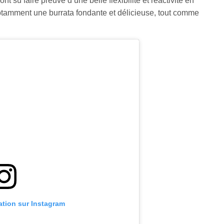
nt sû faire preuve d’une belle flexibilité et réactivité en
otamment une burrata fondante et délicieuse, tout comme
cation sur Instagram