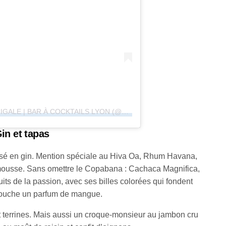
UNE PUBLICATION PARTAGÉE PAR CIGALE | BAR À COCKTAILS LYON (@CIGALELYON)
Gin et tapas
lisé en gin. Mention spéciale au Hiva Oa, Rhum Havana,
mousse. Sans omettre le Copabana : Cachaca Magnifica,
ruits de la passion, avec ses billes colorées qui fondent
 bouche un parfum de mangue.
et terrines. Mais aussi un croque-monsieur au jambon cru