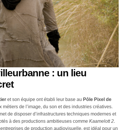
illeurbanne : un lieu
cret
tier
et son équipe ont établi leur base au
Pôle Pixel de
 métiers de l’image, du son et des industries créatives.
rmet de disposer d’infrastructures techniques modernes et
aptés à des productions ambitieuses comme
Kaamelott 2
.
entreprises de production audiovisuelle, est idéal pour un