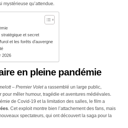
ssi mystérieuse qu’attendue.
émie
u stratégique et secret
urol et les forêts d’auvergne
té
r 2026
ire en pleine pandémie
elott – Premier Volet
a rassemblé un large public,
er pour mêler humour, tragédie et aventures médiévales.
émie de Covid-19 et la limitation des salles, le film a
rées
. Cet exploit montre bien l’attachement des fans, mais
 nouveaux spectateurs, qui ont découvert la saga pour la