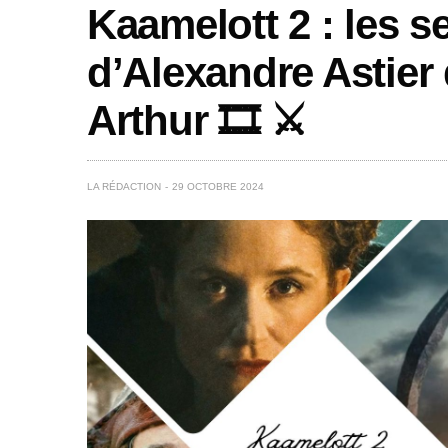
Kaamelott 2 : les s
d’Alexandre Astier 
Arthur 🎞️ ⚔️
LA RÉDACTION
29 OCTOBRE 2024