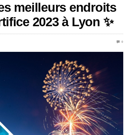
 les meilleurs endroits
rtifice 2023 à Lyon ✨
0