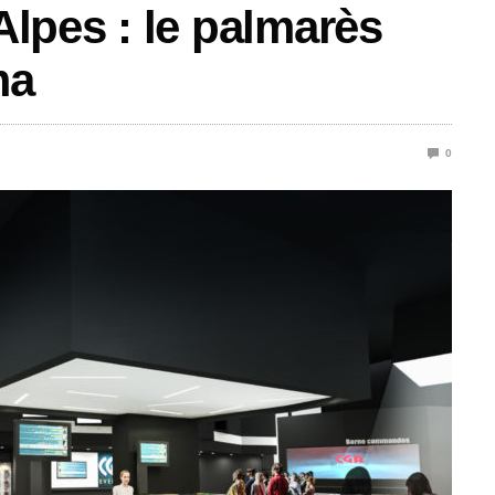
lpes : le palmarès
ma
0