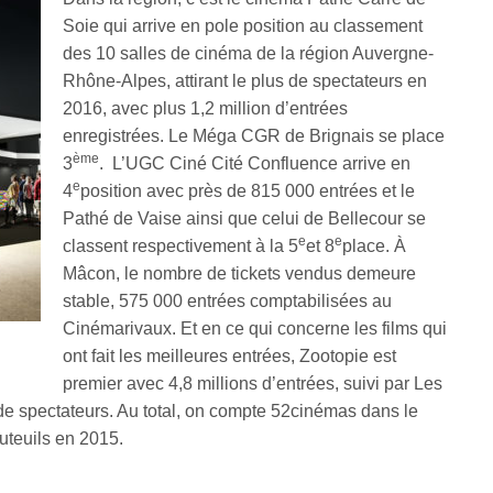
Soie qui arrive en pole position au classement
des 10 salles de cinéma de la région Auvergne-
Rhône-Alpes, attirant le plus de spectateurs en
2016, avec plus 1,2 million d’entrées
enregistrées. Le Méga CGR de Brignais se place
ème
3
. L’UGC Ciné Cité Confluence arrive en
e
4
position avec près de 815 000 entrées et le
Pathé de Vaise ainsi que celui de Bellecour se
e
e
classent respectivement à la 5
et 8
place. À
Mâcon, le nombre de tickets vendus demeure
stable, 575 000 entrées comptabilisées au
Cinémarivaux. Et en ce qui concerne les films qui
ont fait les meilleures entrées, Zootopie est
premier avec 4,8 millions d’entrées, suivi par Les
s de spectateurs. Au total, on compte 52cinémas dans le
uteuils en 2015.