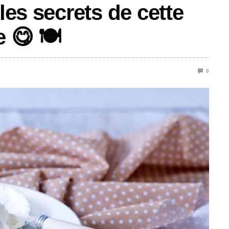
les secrets de cette
 😋 🍽️
0