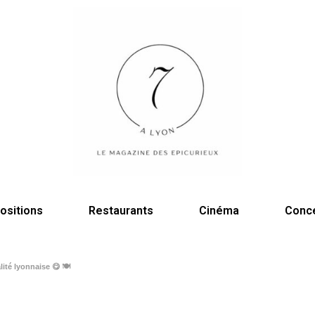
ositions
Restaurants
Cinéma
Conc
lité lyonnaise 😋 🍽️