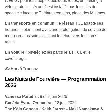
À vélo :
pour les adeptes des deux roues, un parking à
vélos gratuit et sécurisé est installé tous les soirs de
spectacle face aux Théâtres romains, place des Minimes.
En transports en commun :
le réseau TCL adapte ses
horaires, notamment avec une prolongation du service de
métro certains soirs, facilitant le retour vers les parcs
relais.
En voiture :
privilégiez les parcs relais TCL et le
covoiturage.
✍️ Hervé Troccaz
Les Nuits de Fourvière — Programmation
2026
Vanessa Paradis :
8 et 9 juin 2026
Cesária Évora Orchestra :
12 juin 2026
The Köln Concert / Keith Jarrett – Maki Namekawa &