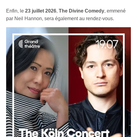
Enfin, le
23 juillet 2026
,
The Divine Comedy
, emmené
par Neil Hannon, sera également au rendez-vous.