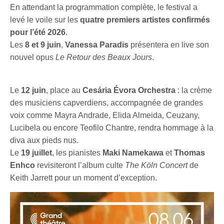
En attendant la programmation complète, le festival a
levé le voile sur les
quatre premiers artistes confirmés
pour l’été 2026
.
Les
8 et 9 juin
,
Vanessa Paradis
présentera en live son
nouvel opus
Le Retour des Beaux Jours
.
Le
12 juin
, place au
Cesária Évora Orchestra
: la crème
des musiciens capverdiens, accompagnée de grandes
voix comme Mayra Andrade, Elida Almeida, Ceuzany,
Lucibela ou encore Teofilo Chantre, rendra hommage à la
diva aux pieds nus.
Le
19 juillet
, les pianistes
Maki Namekawa
et
Thomas
Enhco
revisiteront l’album culte
The Köln Concert
de
Keith Jarrett pour un moment d’exception.