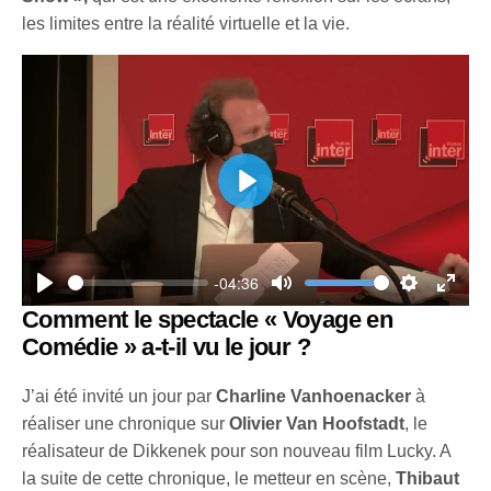
les limites entre la réalité virtuelle et la vie.
P
l
a
-04:36
y
P
M
S
E
Comment le spectacle « Voyage en
l
u
e
n
Comédie » a-t-il vu le jour ?
a
t
t
t
y
e
t
e
J’ai été invité un jour par
Charline Vanhoenacker
à
i
r
réaliser une chronique sur
Olivier Van Hoofstadt
, le
réalisateur de Dikkenek pour son nouveau film Lucky. A
n
f
la suite de cette chronique, le metteur en scène,
Thibaut
g
u