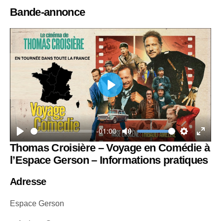
Bande-annonce
P
l
a
-01:00
y
P
M
S
E
Thomas Croisière – Voyage en Comédie à
l
u
e
n
l’Espace Gerson – Informations pratiques
a
t
t
t
Adresse
y
e
t
e
i
r
Espace Gerson
n
f