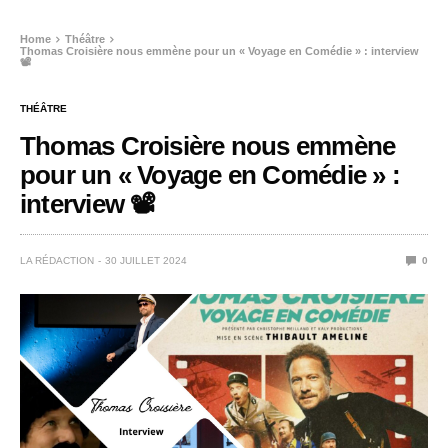
Home
Théâtre
Thomas Croisière nous emmène pour un « Voyage en Comédie » : interview
📽️
THÉÂTRE
Thomas Croisière nous emmène
pour un « Voyage en Comédie » :
interview 📽️
LA RÉDACTION
30 JUILLET 2024
0