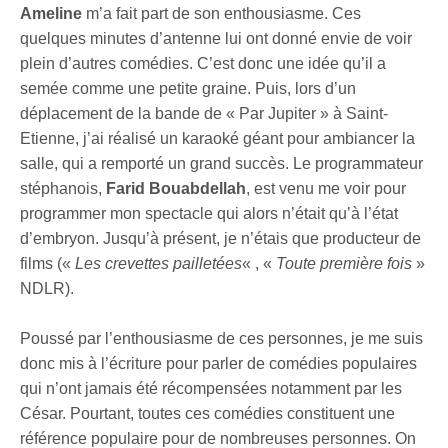
Ameline
m’a fait part de son enthousiasme. Ces
s
l
quelques minutes d’antenne lui ont donné envie de voir
l
plein d’autres comédies. C’est donc une idée qu’il a
s
semée comme une petite graine. Puis, lors d’un
c
déplacement de la bande de « Par Jupiter » à Saint-
r
Etienne, j’ai réalisé un karaoké géant pour ambiancer la
e
salle, qui a remporté un grand succès. Le programmateur
e
stéphanois,
Farid Bouabdellah
, est venu me voir pour
n
programmer mon spectacle qui alors n’était qu’à l’état
d’embryon. Jusqu’à présent, je n’étais que producteur de
films («
Les crevettes pailletées
« , «
Toute première fois
»
NDLR).
Poussé par l’enthousiasme de ces personnes, je me suis
donc mis à l’écriture pour parler de comédies populaires
qui n’ont jamais été récompensées notamment par les
César. Pourtant, toutes ces comédies constituent une
référence populaire pour de nombreuses personnes. On