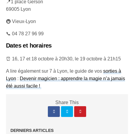
g
u
📍1 place Gerson
s
l
69005 Lyon
l
🚇 Vieux-Lyon
s
c
📞 04 78 27 96 99
r
Dates et horaires
e
e
⏰ 16, 17 et 18 octobre à 20h30, le 19 octobre à 21h15
n
A lire également sur 7 à Lyon, le guide de vos
sorties à
Lyon
:
Devenir magicien : apprendre la magie n’a jamais
été aussi facile !
Share This
DERNIERS ARTICLES