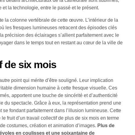
Les détails architecturaux de la cathédrale sont sublimés,
 et la technologie, entre le passé et le présent.
e la colonne vertébrale de cette œuvre. L’intérieur de la
 où les fresques lumineuses retracent des épisodes clés
 la précision des éclairages s’allient parfaitement avec le
oyager dans le temps tout en restant au cœur de la ville de
if de six mois
re point qui mérite d’être souligné. Leur implication
itable dimension humaine à cette fresque visuelle. Ces
més, apportent une touche de sincérité et d’authenticité
le du spectacle. Grâce à eux, la représentation prend une
 se fondant parfaitement dans l’illusion lumineuse. Cette
le fruit d’un travail collectif de plus de six mois en terme
on de costumes, création et animation d’images.
Plus de
évoles en coulisses et une soixantaine de