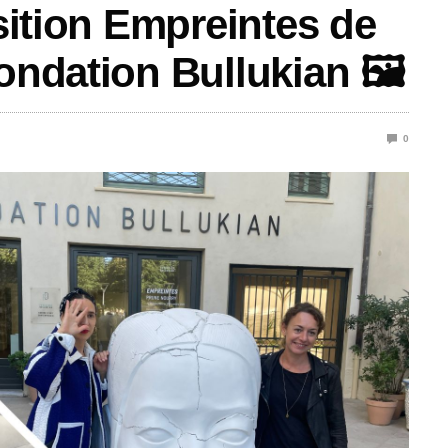
osition Empreintes de
ondation Bullukian 🖼️
0