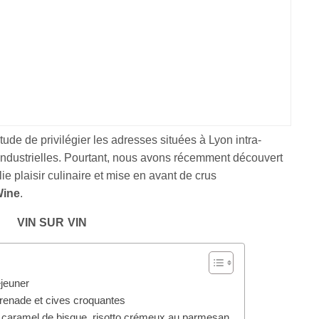
de de privilégier les adresses situées à Lyon intra-
industrielles. Pourtant, nous avons récemment découvert
e plaisir culinaire et mise en avant de crus
ine
.
VIN SUR VIN
éjeuner
grenade et cives croquantes
e, caramel de bisque, risotto crémeux au parmesan