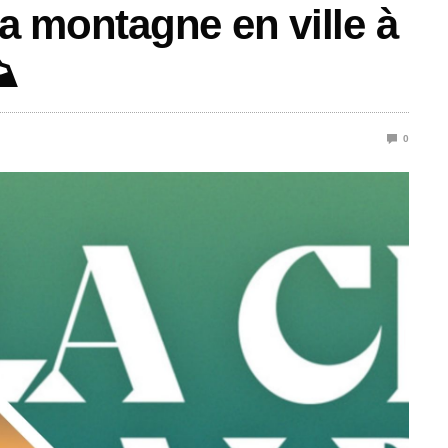
la montagne en ville à
️
0