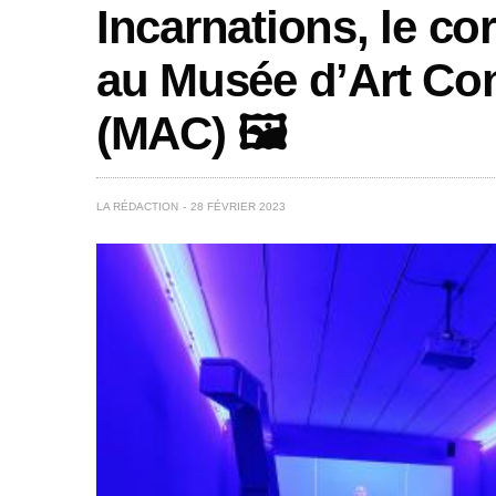
Incarnations, le co
au Musée d’Art Co
(MAC) 🖼️
LA RÉDACTION
28 FÉVRIER 2023