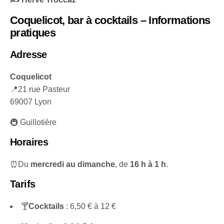
Coquelicot, bar à cocktails –
Informations
pratiques
Adresse
Coquelicot
📍21 rue Pasteur
69007 Lyon
🚇 Guillotière
Horaires
⏰Du
mercredi au dimanche
, de
16 h à 1 h
.
Tarifs
🍸
Cocktails
: 6,50 € à 12 €