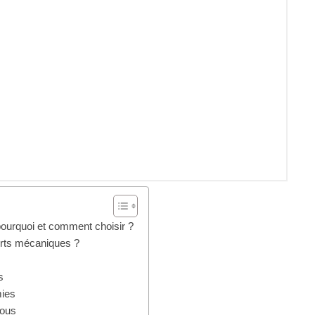
ourquoi et comment choisir ?
orts mécaniques ?
s
mies
vous